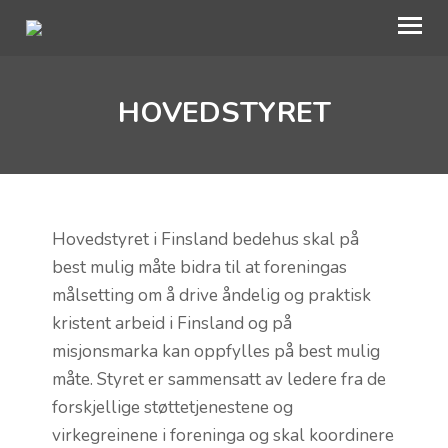
HOVEDSTYRET
OM OSS
KALENDER
HVA SKJER HOS OSS?
Hovedstyret i Finsland bedehus skal på
BLI MED
best mulig måte bidra til at foreningas
UTLEIE
målsetting om å drive åndelig og praktisk
kristent arbeid i Finsland og på
BEDEHUSFESTIVALEN
misjonsmarka kan oppfylles på best mulig
måte. Styret er sammensatt av ledere fra de
forskjellige støttetjenestene og
virkegreinene i foreninga og skal koordinere