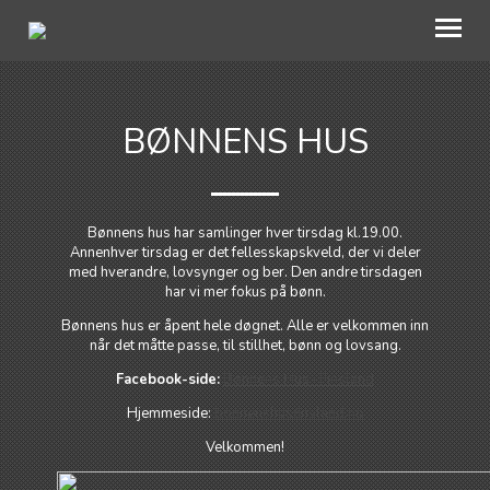
OM OSS
BØNNENS HUS
KALENDER
HVA SKJER HOS OSS?
Bønnens hus har samlinger hver tirsdag kl.19.00.
Annenhver tirsdag er det fellesskapskveld, der vi deler
BLI MED
med hverandre, lovsynger og ber. Den andre tirsdagen
har vi mer fokus på bønn.
UTLEIE
Bønnens hus er åpent hele døgnet. Alle er velkommen inn
når det måtte passe, til stillhet, bønn og lovsang.
BEDEHUSFESTIVALEN
Facebook-side:
Bønnens Hus i Finsland
Hjemmeside:
bonnenshusfinsland.no
Velkommen!