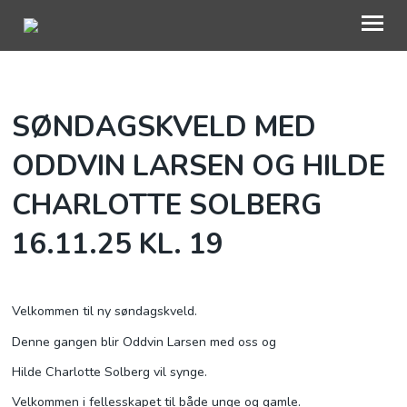
OM OSS
SØNDAGSKVELD MED
KALENDER
ODDVIN LARSEN OG HILDE
HVA SKJER HOS OSS?
CHARLOTTE SOLBERG
BLI MED
16.11.25 KL. 19
UTLEIE
BEDEHUSFESTIVALEN
Velkommen til ny søndagskveld.
Denne gangen blir Oddvin Larsen med oss og
Hilde Charlotte Solberg vil synge.
Velkommen i fellesskapet til både unge og gamle.