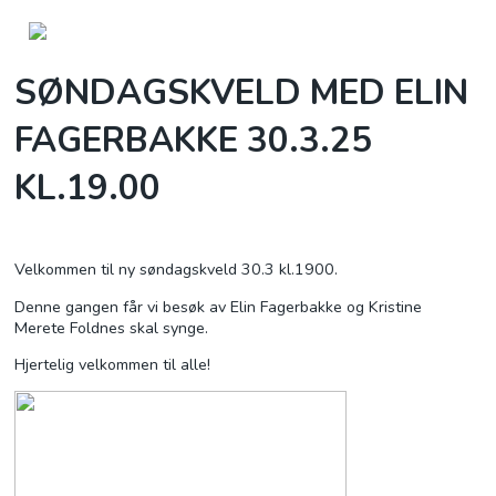
SØNDAGSKVELD MED ELIN
OM OSS
FAGERBAKKE 30.3.25
KALENDER
KL.19.00
HVA SKJER HOS OSS?
Velkommen til ny søndagskveld 30.3 kl.1900.
BLI MED
Denne gangen får vi besøk av Elin Fagerbakke og Kristine
UTLEIE
Merete Foldnes skal synge.
Hjertelig velkommen til alle!
BEDEHUSFESTIVALEN