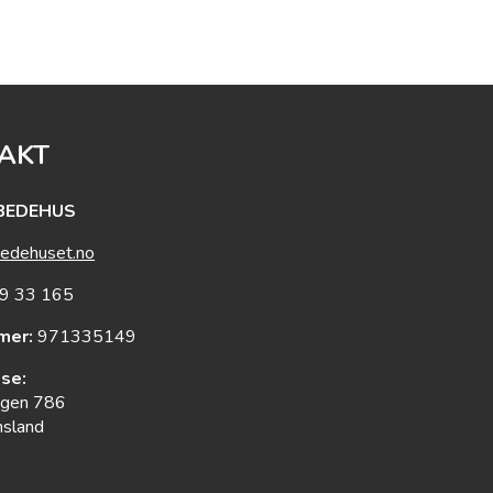
AKT
BEDEHUS
edehuset.no
9 33 165
mer:
971335149
se:
egen 786
nsland