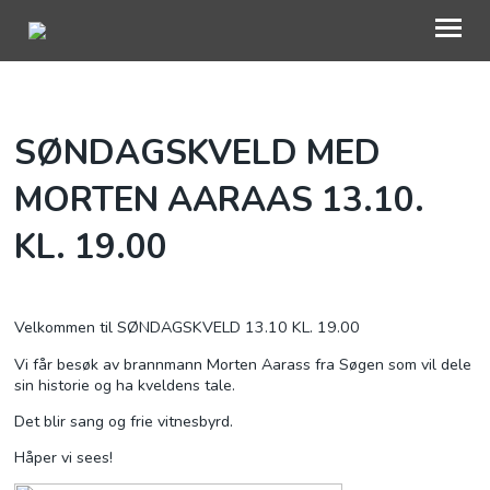
OM OSS
SØNDAGSKVELD MED
KALENDER
MORTEN AARAAS 13.10.
HVA SKJER HOS OSS?
KL. 19.00
BLI MED
UTLEIE
Velkommen til SØNDAGSKVELD 13.10 KL. 19.00
Vi får besøk av brannmann Morten Aarass fra Søgen som vil dele
BEDEHUSFESTIVALEN
sin historie og ha kveldens tale.
Det blir sang og frie vitnesbyrd.
Håper vi sees!